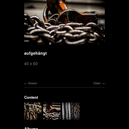
aufgehängt
40 x 60
Newer
Older
Content
Albums