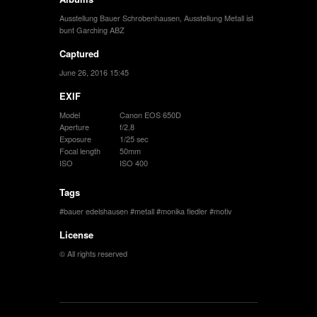
Ausstellung Bauer Schrobenhausen
,
Ausstellung Metall ist
bunt Garching ABZ
Captured
June 26, 2016 15:45
EXIF
Model
Canon EOS 650D
Aperture
f/2.8
Exposure
1/25 sec
Focal length
50mm
ISO
ISO 400
Tags
bauer edelshausen
metall
monika fiedler
motiv
License
© All rights reserved