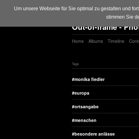
Um unsere Webseite für Sie optimal zu gestalten und fo
Mein Blick....
stimmen Sie d
Out-of-frame - Pho
Home
Albums
Timeline
Cont
Tags
monika fiedler
europa
ortsangabe
menschen
besondere anlässe