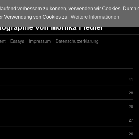
rtlaufend verbessern zu können, verwenden wir Cookies. Durch 
er Verwendung von Cookies zu.
Weitere Informationen
tographie von Monika Fiedler
ent
Essays
Impressum
Datenschutzerklärung
41
28
28
27
26