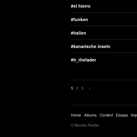
el hierro
funken
italien
kanarische inseln
lr_thefader
2
3
>
1
Home
Albums
Content
Essays
Imp
© Monika Fiedler