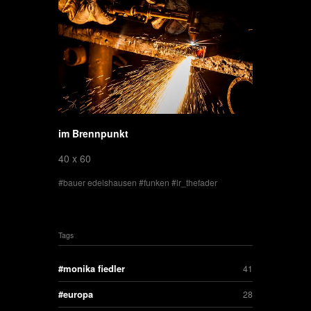
im Brennpunkt
40 x 60
bauer edelshausen
funken
lr_thefader
Tags
monika fiedler
41
europa
28