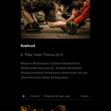
Kraftvoll
6. Platz freies Thema 2015
bayern
besondere anlässe
deutschland
eisenhofen
europa
lr_thefader
maibaum
maibaumstellen
menschen
menschen bei der
arbeit
monika fiedler
ortsangabe
Content
Published
8 years ago
Share