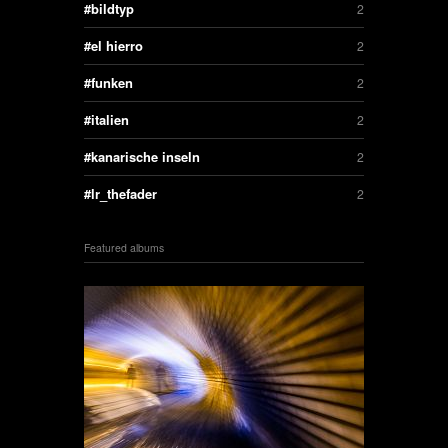
bildtyp
2
el hierro
2
funken
2
italien
2
kanarische inseln
2
lr_thefader
2
Featured albums