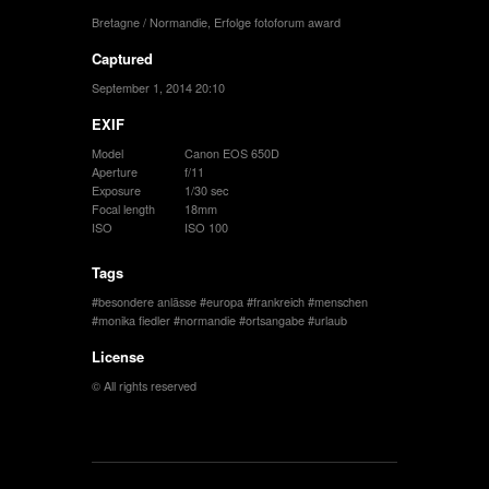
Bretagne / Normandie
,
Erfolge fotoforum award
Captured
September 1, 2014 20:10
EXIF
Model
Canon EOS 650D
Aperture
f/11
Exposure
1/30 sec
Focal length
18mm
ISO
ISO 100
Tags
besondere anlässe
europa
frankreich
menschen
monika fiedler
normandie
ortsangabe
urlaub
License
© All rights reserved